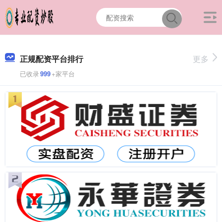
正规配资平台排行
更多
已收录
999
+家平台