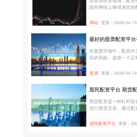
在股票投资领域，配资
面对网络上琳琅满目的配
站，....
网站
更新：2026-04-13
最好的股票配资平台
在股票市场中，配资作
高的风险。选择一个正
质平台，....
配资
更新：2026-04-13
股民配资平台 期货
期货配资是一种杠杆投
进行期货交易。通过配
宝通常....
股民配资平台
更新：202