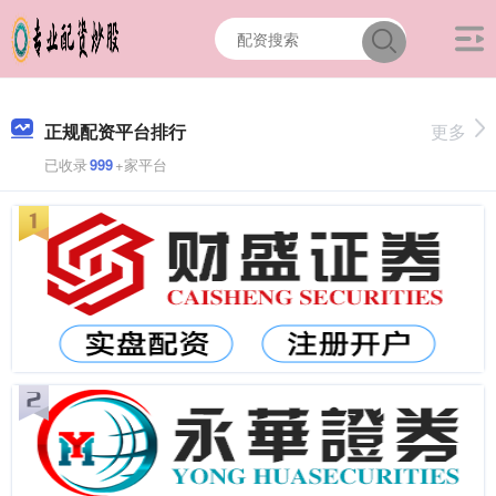
正规配资平台排行
更多
已收录
999
+家平台