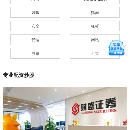
风险
指南
安全
杠杆
代理
网站
股票
十大
专业配资炒股