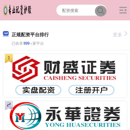
正规配资平台排行
更多
已收录
999
+家平台