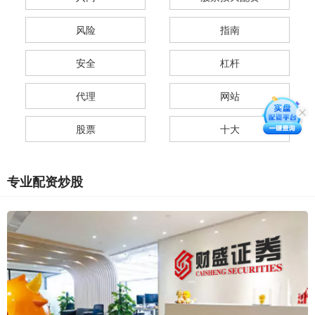
风险
指南
安全
杠杆
代理
网站
股票
十大
专业配资炒股