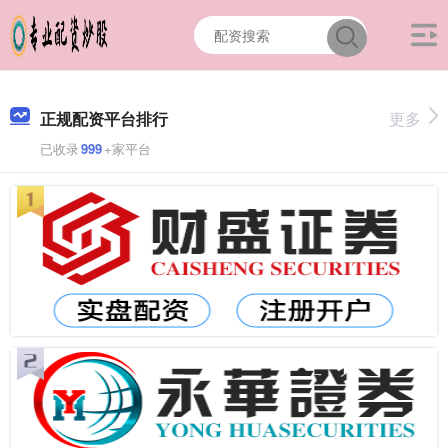
正规配资平台排行
更多
已收录
999
+家平台