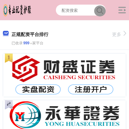
正规配资平台排行
更多
已收录
999
+家平台