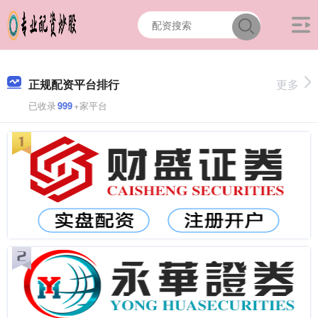
正规配资平台排行
更多
已收录
999
+家平台