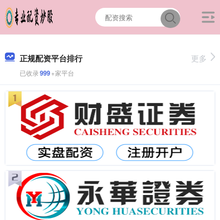
正规配资平台排行
更多
已收录
999
+家平台