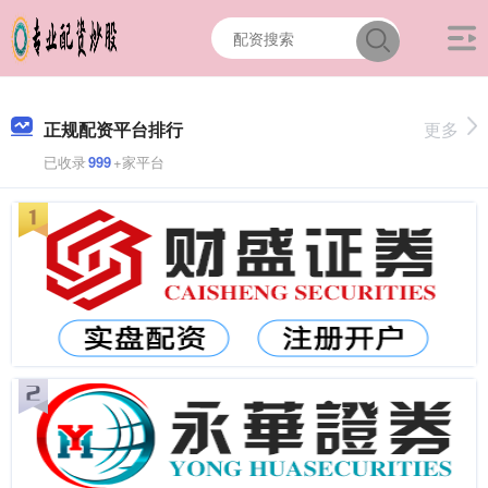
正规配资平台排行
更多
已收录
999
+家平台