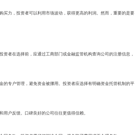
购买力，投资者可以利用市场波动，获得更高的利润。然而，重要的是要
投资者在选择前，应通过工商部门或金融监管机构查询公司的注册信息，
金的专户管理，避免资金被挪用。投资者应选择有明确资金托管机制的平
和用户反馈。口碑良好的公司往往更值得信赖。