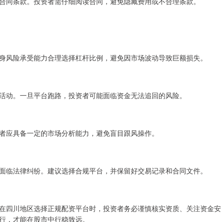
合同条款。投资者需仔细阅读合同，避免隐藏费用或不合理条款。
身风险承受能力合理选择杠杆比例，避免因市场波动导致巨额损失。
活动。一旦平台跑路，投资者可能面临资金无法追回的风险。
者应具备一定的市场分析能力，避免盲目跟风操作。
面临法律纠纷。建议选择合规平台，并保留好交易记录和合同文件。
在四川地区选择正规配资平台时，投资者务必谨慎核实资质、关注资金安
行，才能在股市中行稳致远。