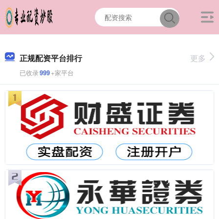
正规配资平台排行
更多
已收录
999
+家平台