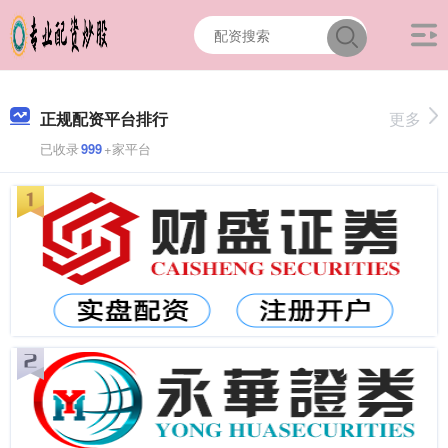
正规配资平台排行
更多
已收录
999
+家平台